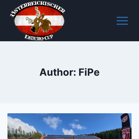
Skip
to
content
Author: FiPe